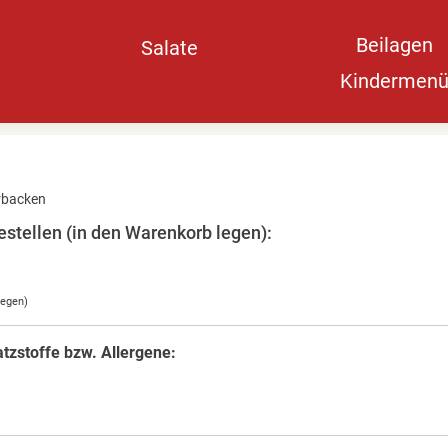
Beilagen
Salate
Kindermen
rbacken
stellen (in den Warenkorb legen):
legen)
tzstoffe bzw. Allergene: