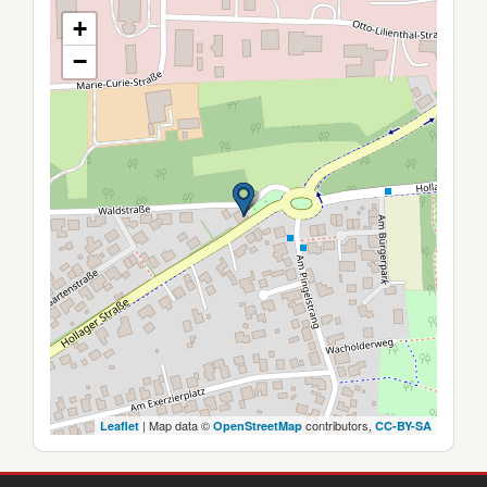
+
−
| Map data ©
contributors,
Leaflet
OpenStreetMap
CC-BY-SA